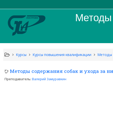
Методы 
Курсы
Курсы повышения квалификации
Методы 
Методы содержания собак и ухода за н
Преподаватель:
Валерий Замуравкин