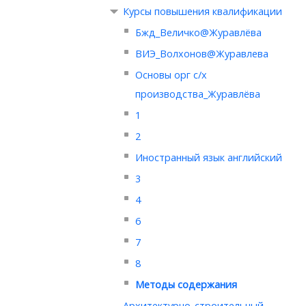
Курсы повышения квалификации
Бжд_Величко@Журавлёва
ВИЭ_Волхонов@Журавлева
Основы орг с/х
производства_Журавлёва
1
2
Иностранный язык английский
3
4
6
7
8
Методы содержания
Архитектурно-строительный