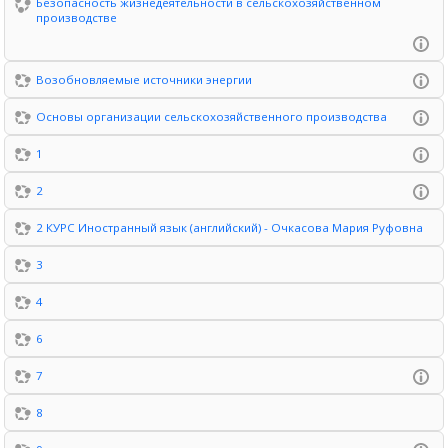
Безопасность жизнедеятельности в сельскохозяйственном
производстве
Возобновляемые источники энергии
Основы организации сельскохозяйственного производства
1
2
2 КУРС Иностранный язык (английский) - Очкасова Мария Руфовна
3
4
6
7
8