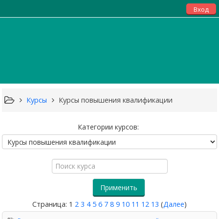
Вход
Курсы
Курсы повышения квалификации
Категории курсов:
Поиск
курса
Применить
Страница:
1
2
3
4
5
6
7
8
9
10
11
12
13
(
Далее
)