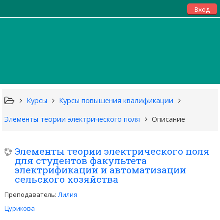
Вход
Курсы
Курсы повышения квалификации
Элементы теории электрического поля
Описание
Элементы теории электрического поля
для студентов факультета
электрификации и автоматизации
сельского хозяйства
Преподаватель:
Лилия
Цурикова