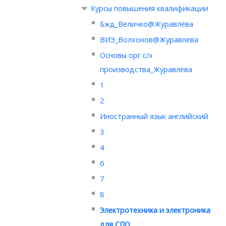
Курсы повышения квалификации
Бжд_Величко@Журавлёва
ВИЭ_Волхонов@Журавлева
Основы орг с/х
производства_Журавлёва
1
2
Иностранный язык английский
3
4
6
7
8
Электротехника и электроника
для СПО