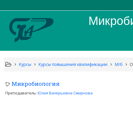
Микроб
Курсы
Курсы повышения квалификации
М/б
О
Микробиология
Преподаватель:
Юлия Валерьевна Смирнова