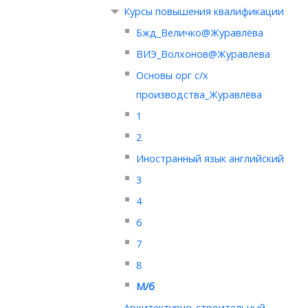
Курсы повышения квалификации
Бжд_Величко@Журавлёва
ВИЭ_Волхонов@Журавлева
Основы орг с/х
производства_Журавлёва
1
2
Иностранный язык английский
3
4
6
7
8
М/б
Архитектурно-строительный