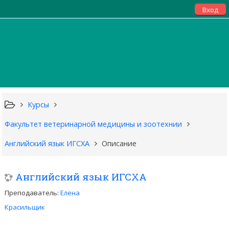
Вход
Курсы
Факультет ветеринарной медицины и зоотехнии
Английский язык ИГСХА
Описание
Английский язык ИГСХА
Преподаватель:
Елена
Красильщик