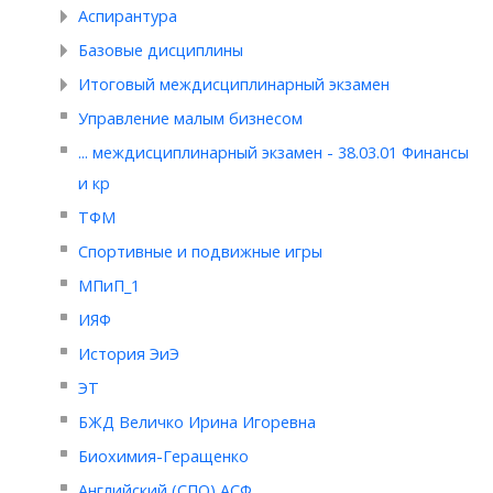
Аспирантура
Базовые дисциплины
Итоговый междисциплинарный экзамен
Управление малым бизнесом
... междисциплинарный экзамен - 38.03.01 Финансы
и кр
ТФМ
Спортивные и подвижные игры
МПиП_1
ИЯФ
История ЭиЭ
ЭТ
БЖД Величко Ирина Игоревна
Биохимия-Геращенко
Английский (СПО) АСФ