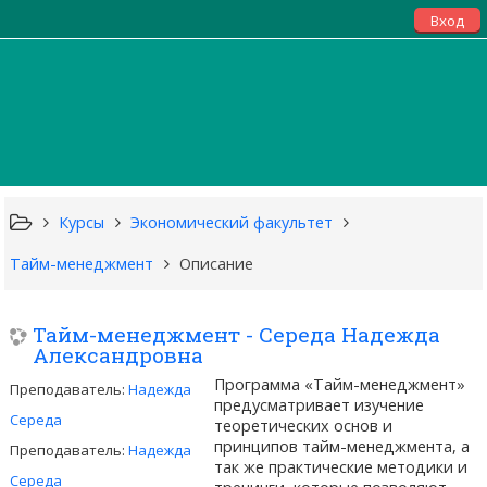
Вход
Курсы
Экономический факультет
Тайм-менеджмент
Описание
Тайм-менеджмент - Середа Надежда
Александровна
Программа «Тайм-менеджмент»
Преподаватель:
Надежда
предусматривает изучение
Середа
теоретических основ и
принципов тайм-менеджмента, а
Преподаватель:
Надежда
так же практические методики и
Середа